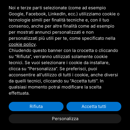
Indirizzo
Noi e terze parti selezionate (come ad esempio
Galleria Guglielmo Marconi, 1
Google, Facebook, LinkedIn, ecc.) utilizziamo cookie o
40122 Bologna BO
tecnologie simili per finalità tecniche e, con il tuo
P.IVA
consenso, anche per altre finalità come ad esempio
03420890372
per mostrati annunci personalizzati e non
personalizzati più utili per te, come specificato nella
cookie policy
.
Chiudendo questo banner con la crocetta o cliccando
su "Rifiuta", verranno utilizzati solamente cookie
tecnici. Se vuoi selezionare i cookie da installare,
clicca su "Personalizza". Se preferisci, puoi
acconsentire all'utilizzo di tutti i cookie, anche diversi
Questo sito è protetto da Google reCAPTCHA v3,
Privacy
da quelli tecnici, cliccando su "Accetta tutti". In
Policy
e
Terms of Service
di Google.
qualsiasi momento potrai modificare la scelta
effettuata.
Rifiuta
Accetta tutti
Personalizza